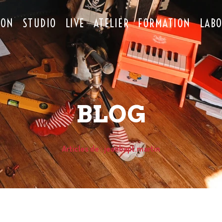
ION
STUDIO
LIVE
ATELIER
FORMATION
LAB
BLOG
Articles de : jeanbapt.martin