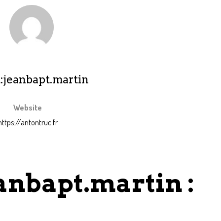
:jeanbapt.martin
Website
https://antontruc.fr
eanbapt.martin :