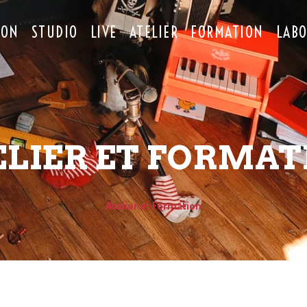
ION
STUDIO
LIVE
ATELIER
FORMATION
LAB
ELIER ET FORMAT
Atelier et Formation